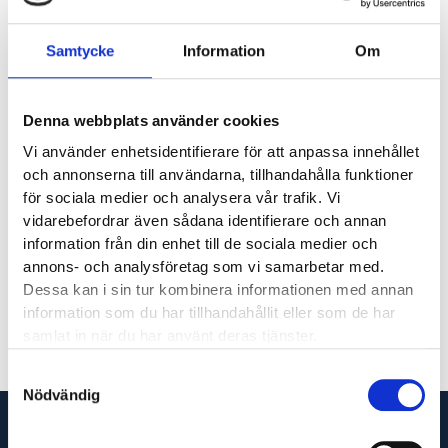
Erbjudande! Torkskåp och
mangel på köpet (värde 44250:-)
Samtycke
Information
Om
Vid köp av en ny tvättstuga från Podab så bjuder vi
på torkskåpet och mangeln.
Denna webbplats använder cookies
Ett värde av 44250:- (se bild för mer information)
Vi använder enhetsidentifierare för att anpassa innehållet
och annonserna till användarna, tillhandahålla funktioner
Författare
för sociala medier och analysera vår trafik. Vi
Niklas af Kleen
vidarebefordrar även sådana identifierare och annan
niklas@glaj.se
information från din enhet till de sociala medier och
010-263 25 04
annons- och analysföretag som vi samarbetar med.
Dessa kan i sin tur kombinera informationen med annan
information som du har tillhandahållit eller som de har
samlat in när du har använt deras tjänster.
Samtyckesval
Nödvändig