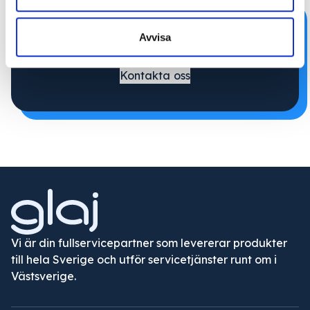
Behöver du bli
Avvisa
räddad
idag?
Kontakta oss
Vi är din fullservicepartner som levererar produkter
till hela Sverige och utför servicetjänster runt om i
Västsverige.