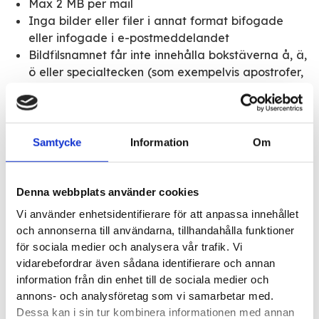
Max 2 MB per mail
Inga bilder eller filer i annat format bifogade
eller infogade i e-postmeddelandet
Bildfilsnamnet får inte innehålla bokstäverna å, ä,
ö eller specialtecken (som exempelvis apostrofer,
blanksteg etc)
Meddelanden eller konversationer kan inte
skickas med fakturan
Skicka E-faktura
Samtycke
Information
Om
För att skicka E-faktura, leverantör Pagero och vårt
orgnr 556652-4632
Denna webbplats använder cookies
Övrigt
Vi använder enhetsidentifierare för att anpassa innehållet
och annonserna till användarna, tillhandahålla funktioner
Vid all övrig korrespondens gäller vår ordinarie
för sociala medier och analysera vår trafik. Vi
postadress, Varnhemsgatan 18F, 541 31 Skövde.
vidarebefordrar även sådana identifierare och annan
information från din enhet till de sociala medier och
Vid frågor kontakta:
niklas.af.kleen@glaj.se
eller
annons- och analysföretag som vi samarbetar med.
010-263 25 04
Dessa kan i sin tur kombinera informationen med annan