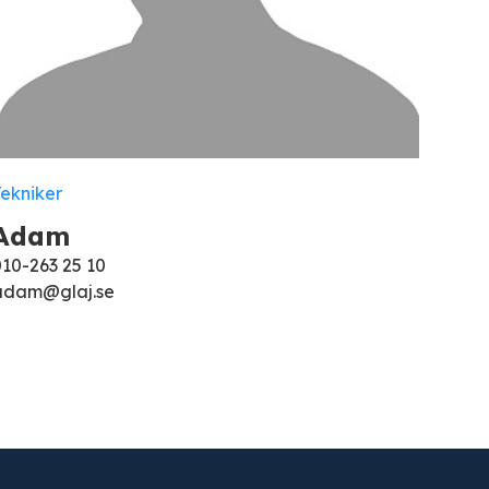
Tekniker
Adam
010-263 25 10
adam@glaj.se