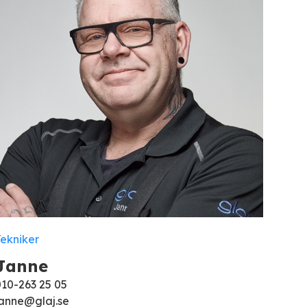
Tekniker
Janne
010-263 25 05
janne@glaj.se