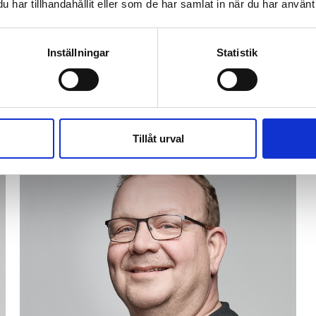
har tillhandahållit eller som de har samlat in när du har använt 
Tekniker
Christian
Inställningar
Statistik
010-263 25 09
christian@glaj.se
Tillåt urval