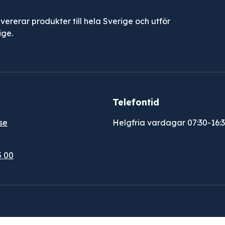
evererar produkter till hela Sverige och utför
ige.
Telefontid
se
Helgfria vardagar 07:30-16:
5 00