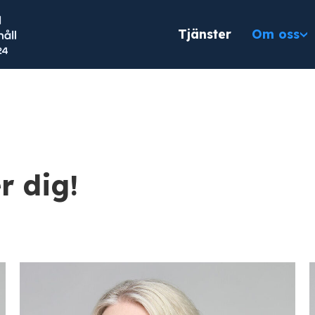
Tjänster
Om oss
r dig!