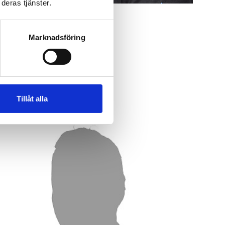
deras tjänster.
Tekniker
Tony
Marknadsföring
010-263 25 06
tony@glaj.se
Tillåt alla