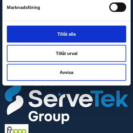
Maskinfirma Glaj AB
Marknadsföring
Varnhemsgatan 18F
541 31 Skövde
E-post
Tillåt alla
info@glaj.se
Telefon
Tillåt urval
010-263 25 00
Telefontid
Avvisa
Helgfria vardagar 07:30-16:30