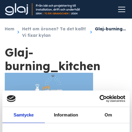
Hem
/
Hett om öronen? Ta det kallt!
/
Glaj-burning_kitchen
Vi fixar kylan
Glaj-
burning_kitchen
Samtycke
Information
Om