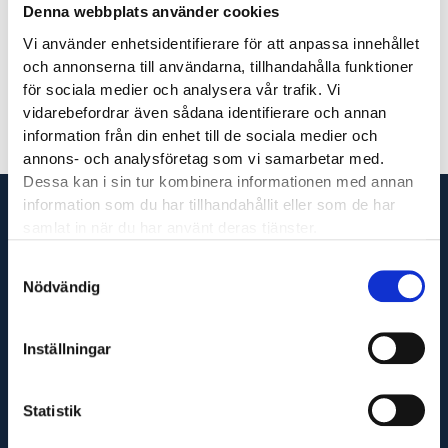
Denna webbplats använder cookies
Vi använder enhetsidentifierare för att anpassa innehållet
Jonatan Viström
och annonserna till användarna, tillhandahålla funktioner
för sociala medier och analysera vår trafik. Vi
vidarebefordrar även sådana identifierare och annan
information från din enhet till de sociala medier och
annons- och analysföretag som vi samarbetar med.
Dessa kan i sin tur kombinera informationen med annan
information som du har tillhandahållit eller som de har
samlat in när du har använt deras tjänster.
Samtyckesval
Vi är din fullservicepartner som levererar produkter
Nödvändig
till hela Sverige och utför servicetjänster runt om i
Västsverige.
Inställningar
Statistik
Adress