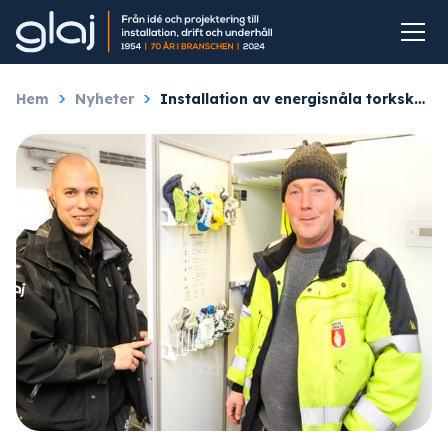
Hem
/
Nyheter
/
Installation av energisnåla torkskåp