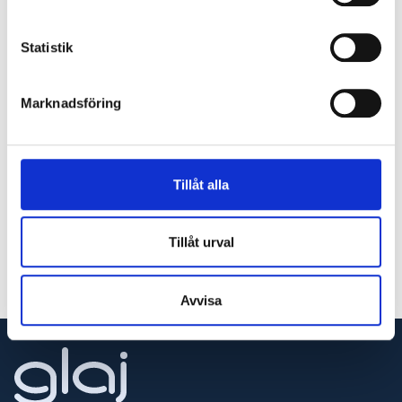
Affären med Skövdes kommun är ytterligare ett
bevis på att fler ser över sina verksamheter när det
Statistik
kommer till miljöpåverkan och energiåtgång och
kommer fram till att det finns pengar att spara.
Marknadsföring
Författare
Niklas af Kleen
Tillåt alla
niklas@glaj.se
010-263 25 04
Tillåt urval
Avvisa