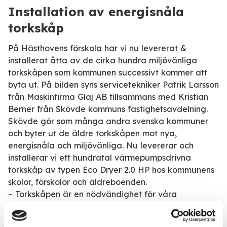
Installation av energisnåla
torkskåp
På Hästhovens förskola har vi nu levererat &
installerat åtta av de cirka hundra miljövänliga
torkskåpen som kommunen successivt kommer att
byta ut. På bilden syns servicetekniker Patrik Larsson
från Maskinfirma Glaj AB tillsammans med Kristian
Berner från Skövde kommuns fastighetsavdelning.
Skövde gör som många andra svenska kommuner
och byter ut de äldre torkskåpen mot nya,
energisnåla och miljövänliga. Nu levererar och
installerar vi ett hundratal värmepumpsdrivna
torkskåp av typen Eco Dryer 2.0 HP hos kommunens
skolor, förskolor och äldreboenden.
– Torkskåpen är en nödvändighet för våra
verksamheter. Vi har många skåp i skolor, förskolor
och äldreboenden och de används väldigt frekvent.