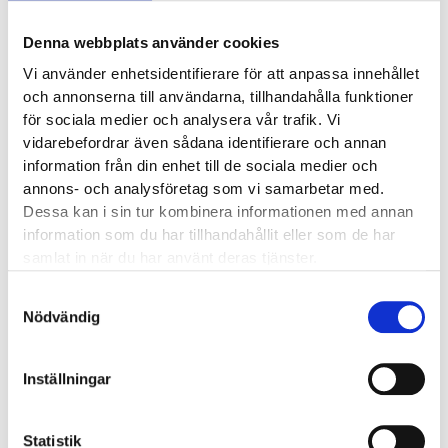
Vi söker Dig med tekniskt och praktiskt kunnande
Denna webbplats använder cookies
och vilja att lära nya saker. El eller kylutbildning är
ett meriterande. Nära relation till kunderna kräver
Vi använder enhetsidentifierare för att anpassa innehållet
stort servicetänkande och god initiativförmåga. Om
och annonserna till användarna, tillhandahålla funktioner
Du dessutom är en utåtriktad och strukturerad
för sociala medier och analysera vår trafik. Vi
person med gott ordningssinne passar Du perfekt
vidarebefordrar även sådana identifierare och annan
hos oss. B-körkort och datorvana fordras.
information från din enhet till de sociala medier och
Mer information
annons- och analysföretag som vi samarbetar med.
Dessa kan i sin tur kombinera informationen med annan
Tjänsten avser heltids tillsvidareanställning.
information som du har tillhandahållit eller som de har
Ytterligare information om företaget hittar du på
samlat in när du har använt deras tjänster.
glaj.se.
Lön och datum för tillträde enl. ö.k. Frågor kan
Samtyckesval
Nödvändig
ställas till Niklas Larsson, niklas@glaj.se 0500-77 60
04
Patrik Larsson patrik@glaj.se 0500-77 60 02
Inställningar
Vi vill ha Din ansökan senast 1 oktober via e-post till:
jobb@glaj.se
Statistik