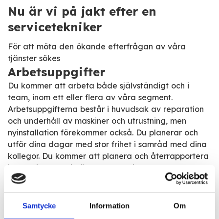
Nu är vi på jakt efter en
servicetekniker
För att möta den ökande efterfrågan av våra
tjänster sökes
Arbetsuppgifter
Du kommer att arbeta både självständigt och i
team, inom ett eller flera av våra segment.
Arbetsuppgifterna består i huvudsak av reparation
och underhåll av maskiner och utrustning, men
nyinstallation förekommer också. Du planerar och
utför dina dagar med stor frihet i samråd med dina
kollegor. Du kommer att planera och återrapportera
jobben i ett mobilt ärendehanteringssystem och
sköta beställning av de reservdelar som kan bli
aktuella för respektive jobb. Med utgångspunkt från
hemmet arbetar Du över hela Skaraborg.
Samtycke
Information
Om
Kvalifikationer