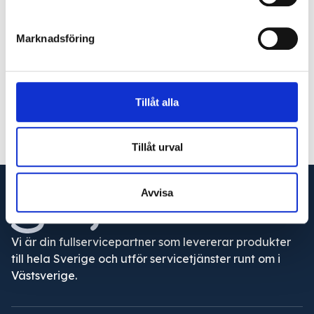
Författare
Marknadsföring
Niklas af Kleen
niklas@glaj.se
010-263 25 04
Tillåt alla
Tillåt urval
Avvisa
Vi är din fullservicepartner som levererar produkter
till hela Sverige och utför servicetjänster runt om i
Västsverige.