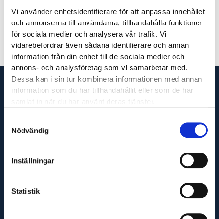
Johannes Viström
Vi använder enhetsidentifierare för att anpassa innehållet
och annonserna till användarna, tillhandahålla funktioner
för sociala medier och analysera vår trafik. Vi
vidarebefordrar även sådana identifierare och annan
information från din enhet till de sociala medier och
annons- och analysföretag som vi samarbetar med.
Dessa kan i sin tur kombinera informationen med annan
information som du har tillhandahållit eller som de har
samlat in när du har använt deras tjänster.
Vi är din fullservicepartner som levererar produkter
Samtyckesval
Nödvändig
till hela Sverige och utför servicetjänster runt om i
Västsverige.
Inställningar
Adress
Statistik
Maskinfirma Glaj AB
Varnhemsgatan 18F