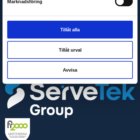
Marknadsföring
541 31 Skövde
E-post
info@glaj.se
Tillåt alla
Telefon
010-263 25 00
Tillåt urval
Telefontid
Helgfria vardagar 07:30-16:30
Avvisa