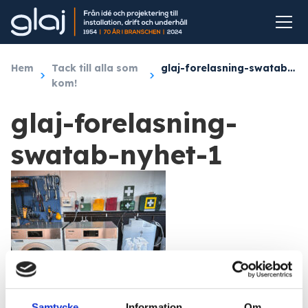
Hem
/
Tack till alla som
/
glaj-forelasning-swatab-nyhet-1
kom!
glaj-forelasning-
swatab-nyhet-1
Samtycke
Information
Om