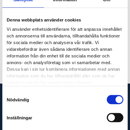
Denna webbplats använder cookies
Vi använder enhetsidentifierare för att anpassa innehållet
och annonserna till användarna, tillhandahålla funktioner
för sociala medier och analysera vår trafik. Vi
Linn Engelmark
vidarebefordrar även sådana identifierare och annan
information från din enhet till de sociala medier och
annons- och analysföretag som vi samarbetar med.
Dessa kan i sin tur kombinera informationen med annan
information som du har tillhandahållit eller som de har
samlat in när du har använt deras tjänster.
Samtyckesval
Nödvändig
Vi är din fullservicepartner som levererar produkter
Inställningar
till hela Sverige och utför servicetjänster runt om i
Västsverige.