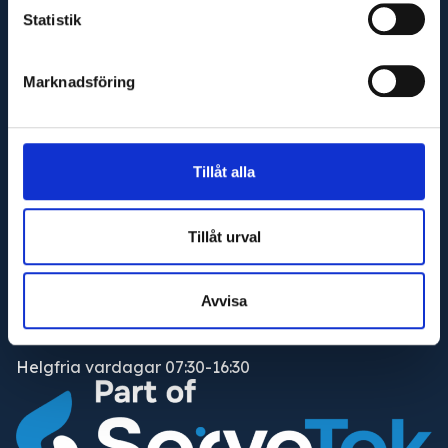
Statistik
Marknadsföring
Adress
Maskinfirma Glaj AB
Varnhemsgatan 18F
Tillåt alla
541 31 Skövde
E-post
Tillåt urval
info@glaj.se
Telefon
Avvisa
010-263 25 00
Telefontid
Helgfria vardagar 07:30-16:30