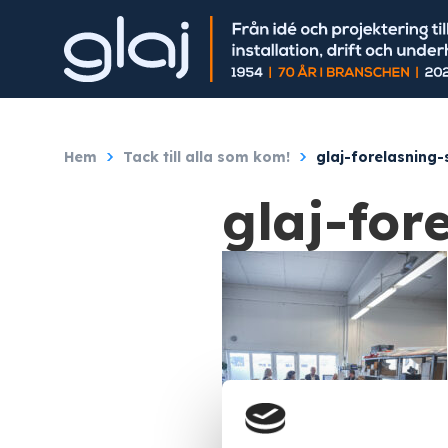
Hem
/
Tack till alla som kom!
/
glaj-forelasning
glaj-for