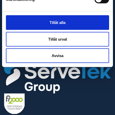
541 31 Skövde
E-post
info@glaj.se
Tillåt alla
Telefon
010-263 25 00
Tillåt urval
Telefontid
Helgfria vardagar 07:30-16:30
Avvisa