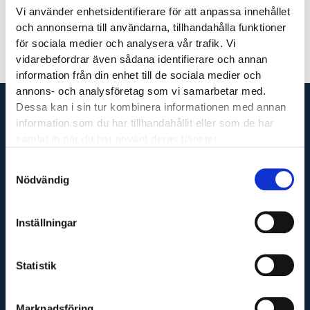
Vi använder enhetsidentifierare för att anpassa innehållet
och annonserna till användarna, tillhandahålla funktioner
för sociala medier och analysera vår trafik. Vi
vidarebefordrar även sådana identifierare och annan
information från din enhet till de sociala medier och
annons- och analysföretag som vi samarbetar med.
Dessa kan i sin tur kombinera informationen med annan
information som du har tillhandahållit eller som de har
samlat in när du har använt deras tjänster.
Vi är din fullservicepartner som levererar produkter
Samtyckesval
till hela Sverige och utför servicetjänster runt om i
Nödvändig
Västsverige.
Inställningar
Adress
Statistik
Maskinfirma Glaj AB
Varnhemsgatan 18F
Marknadsföring