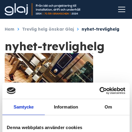
Hem
/
Trevlig helg önskar Glaj
/
nyhet-trevlighelg
nyhet-trevlighelg
Samtycke
Information
Om
Denna webbplats använder cookies
Johannes Viström