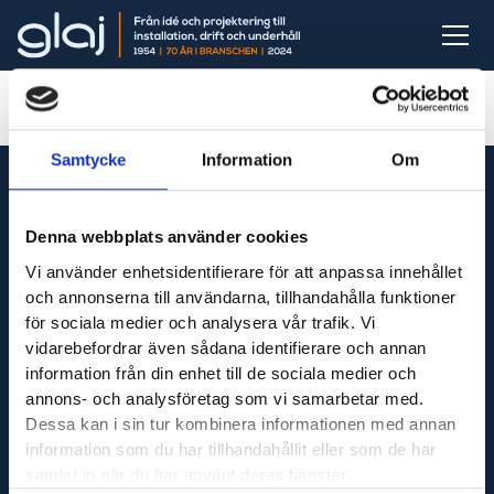
Samtycke
Information
Om
Denna webbplats använder cookies
Vi är din fullservicepartner som levererar produkter
Vi använder enhetsidentifierare för att anpassa innehållet
till hela Sverige och utför servicetjänster runt om i
och annonserna till användarna, tillhandahålla funktioner
Västsverige.
för sociala medier och analysera vår trafik. Vi
vidarebefordrar även sådana identifierare och annan
information från din enhet till de sociala medier och
annons- och analysföretag som vi samarbetar med.
Adress
Dessa kan i sin tur kombinera informationen med annan
information som du har tillhandahållit eller som de har
Maskinfirma Glaj AB
samlat in när du har använt deras tjänster.
Varnhemsgatan 18F