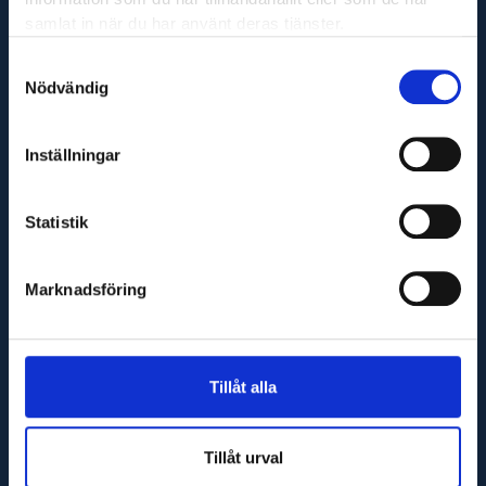
Adress
samlat in när du har använt deras tjänster.
Maskinfirma Glaj AB
Samtyckesval
Varnhemsgatan 18F
Nödvändig
541 31 Skövde
E-post
Inställningar
info@glaj.se
Telefon
Statistik
010-263 25 00
Telefontid
Marknadsföring
Helgfria vardagar 07:30-16:30
Tillåt alla
Tillåt urval