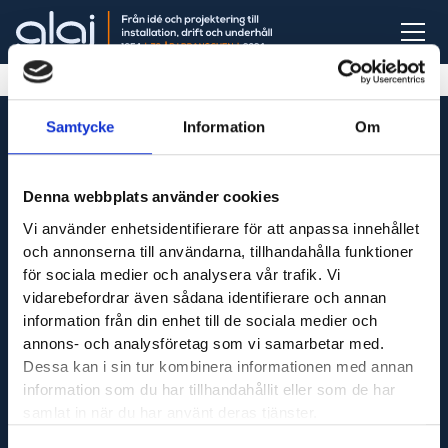
Samtycke
Information
Om
Denna webbplats använder cookies
Vi är din fullservicepartner som levererar produkter
Vi använder enhetsidentifierare för att anpassa innehållet
till hela Sverige och utför servicetjänster runt om i
och annonserna till användarna, tillhandahålla funktioner
Västsverige.
för sociala medier och analysera vår trafik. Vi
vidarebefordrar även sådana identifierare och annan
information från din enhet till de sociala medier och
Adress
annons- och analysföretag som vi samarbetar med.
Dessa kan i sin tur kombinera informationen med annan
Maskinfirma Glaj AB
information som du har tillhandahållit eller som de har
Varnhemsgatan 18F
samlat in när du har använt deras tjänster.
541 31 Skövde