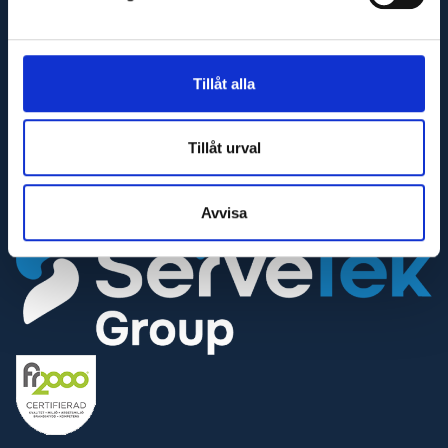
E-post
info@glaj.se
Tillåt alla
Telefon
010-263 25 00
Tillåt urval
Telefontid
Helgfria vardagar 07:30-16:30
Avvisa