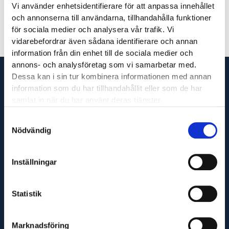
Vi använder enhetsidentifierare för att anpassa innehållet
och annonserna till användarna, tillhandahålla funktioner
för sociala medier och analysera vår trafik. Vi
vidarebefordrar även sådana identifierare och annan
information från din enhet till de sociala medier och
annons- och analysföretag som vi samarbetar med.
Dessa kan i sin tur kombinera informationen med annan
information som du har tillhandahållit eller som de har
samlat in när du har använt deras tjänster.
Vi är din fullservicepartner som levererar produkter
Samtyckesval
till hela Sverige och utför servicetjänster runt om i
Nödvändig
Västsverige.
Inställningar
Adress
Statistik
Maskinfirma Glaj AB
Varnhemsgatan 18F
Marknadsföring
541 31 Skövde