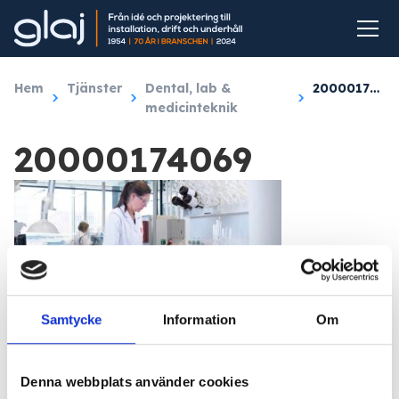
Hem
/
Tjänster
/
Dental, lab &
/
20000174069
medicinteknik
20000174069
Samtycke
Information
Om
Denna webbplats använder cookies
Linn Engelmark