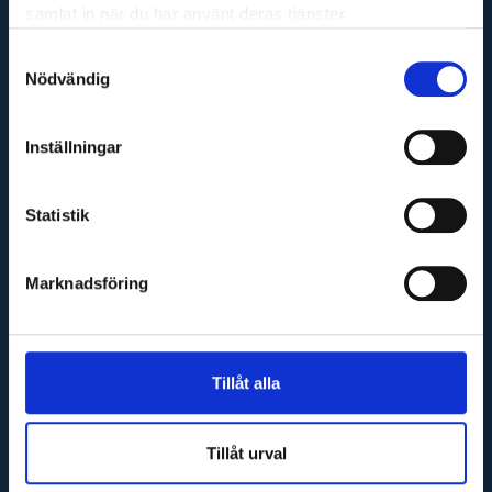
samlat in när du har använt deras tjänster.
Maskinfirma Glaj AB
Samtyckesval
Varnhemsgatan 18F
Nödvändig
541 31 Skövde
E-post
Inställningar
info@glaj.se
Telefon
Statistik
010-263 25 00
Telefontid
Marknadsföring
Helgfria vardagar 07:30-16:30
Tillåt alla
Tillåt urval