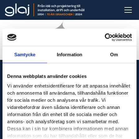
Samtycke
Information
Om
Denna webbplats använder cookies
Vi använder enhetsidentifierare för att anpassa innehållet
och annonserna till användarna, tillhandahålla funktioner
Vi är din fullservicepartner som levererar produkter
för sociala medier och analysera vår trafik. Vi
till hela Sverige och utför servicetjänster runt om i
vidarebefordrar även sådana identifierare och annan
Västsverige.
information från din enhet till de sociala medier och
annons- och analysföretag som vi samarbetar med.
Dessa kan i sin tur kombinera informationen med annan
information som du har tillhandahållit eller som de har
Adress