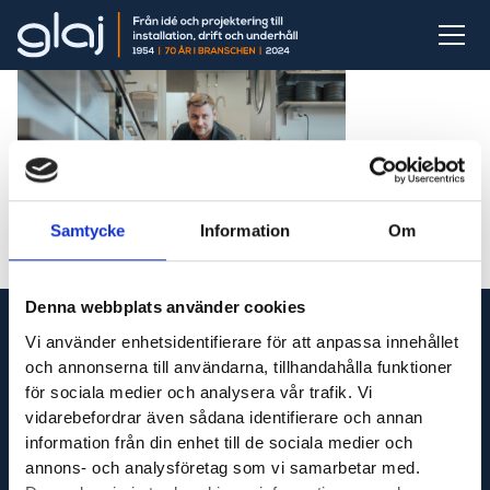
Samtycke
Information
Om
Denna webbplats använder cookies
Vi använder enhetsidentifierare för att anpassa innehållet
och annonserna till användarna, tillhandahålla funktioner
för sociala medier och analysera vår trafik. Vi
Vi är din fullservicepartner som levererar produkter
vidarebefordrar även sådana identifierare och annan
till hela Sverige och utför servicetjänster runt om i
information från din enhet till de sociala medier och
Västsverige.
annons- och analysföretag som vi samarbetar med.