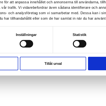
e för att anpassa innehållet och annonserna till användarna, tillh
Telefontid
vår trafik. Vi vidarebefordrar även sådana identifierare och anna
nnons- och analysföretag som vi samarbetar med. Dessa kan i sin
se
Helgfria vardagar 07:30-16:
har tillhandahållit eller som de har samlat in när du har använt 
5 00
Inställningar
Statistik
Tillåt urval