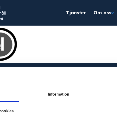
Tjänster
Om oss
evererar produkter till hela Sverige och utför
ige.
Information
cookies