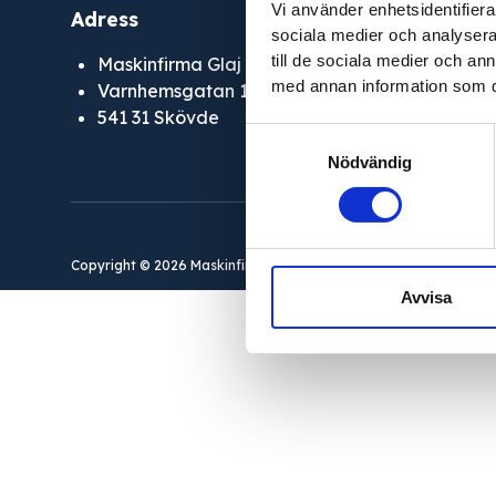
Vi använder enhetsidentifierar
Adress
E-post
sociala medier och analysera 
till de sociala medier och a
Maskinfirma Glaj AB
info@glaj.
med annan information som du 
Telefon
Varnhemsgatan 18F
541 31 Skövde
010-263 2
Samtyckesval
Nödvändig
Copyright © 2026 Maskinfirma Glaj AB
Avvisa