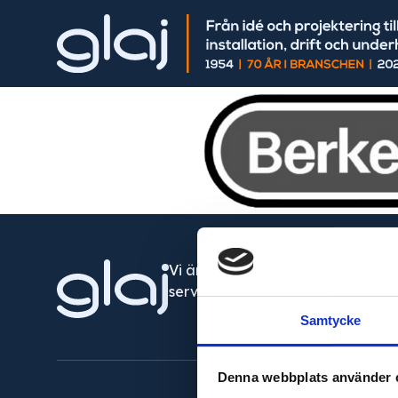
Vi är din fullservicepartner som l
servicetjänster runt om i Västsver
Samtycke
Denna webbplats använder 