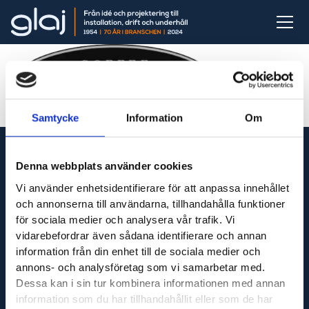
Samtycke
Information
Om
Denna webbplats använder cookies
Vi använder enhetsidentifierare för att anpassa innehållet
Vi är din fullservicepartner som levererar produkter
och annonserna till användarna, tillhandahålla funktioner
till hela Sverige och utför servicetjänster runt om i
för sociala medier och analysera vår trafik. Vi
Västsverige.
vidarebefordrar även sådana identifierare och annan
information från din enhet till de sociala medier och
annons- och analysföretag som vi samarbetar med.
Dessa kan i sin tur kombinera informationen med annan
Adress
information som du har tillhandahållit eller som de har