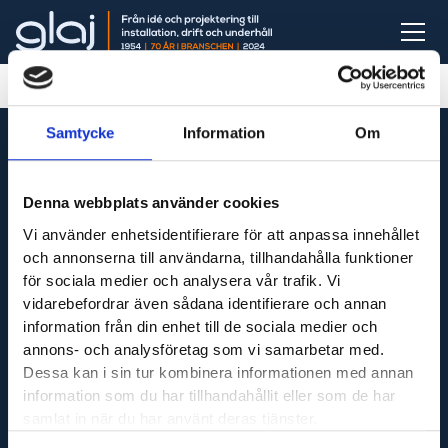
Samtycke
Information
Om
Denna webbplats använder cookies
Vi är din fullservicepartner som levererar produkter
Vi använder enhetsidentifierare för att anpassa innehållet
till hela Sverige och utför servicetjänster runt om i
och annonserna till användarna, tillhandahålla funktioner
Västsverige.
för sociala medier och analysera vår trafik. Vi
vidarebefordrar även sådana identifierare och annan
information från din enhet till de sociala medier och
annons- och analysföretag som vi samarbetar med.
Adress
Dessa kan i sin tur kombinera informationen med annan
Maskinfirma Glaj AB
information som du har tillhandahållit eller som de har
Varnhemsgatan 18F
samlat in när du har använt deras tjänster.
541 31 Skövde