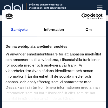
Samtycke
Information
Om
Denna webbplats använder cookies
Vi är din fullservicepartner som levererar produkter
till hela Sverige och utför servicetjänster runt om i
Vi använder enhetsidentifierare för att anpassa innehållet
Västsverige.
och annonserna till användarna, tillhandahålla funktioner
för sociala medier och analysera vår trafik. Vi
vidarebefordrar även sådana identifierare och annan
information från din enhet till de sociala medier och
Adress
annons- och analysföretag som vi samarbetar med.
Dessa kan i sin tur kombinera informationen med annan
Maskinfirma Glaj AB
information som du har tillhandahållit eller som de har
Varnhemsgatan 18F
samlat in när du har använt deras tjänster.
541 31 Skövde
E-post
Samtyckesval