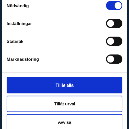
Nödvändig
info@glaj.se
Telefon
Inställningar
010-263 25 00
Telefontid
Statistik
Helgfria vardagar 07:30-16:30
Marknadsföring
Tillåt alla
Tillåt urval
Avvisa