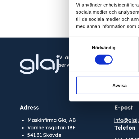
Vi använder enhetsidentifierar
sociala medier och analysera 
till de sociala medier och a
med annan information som du 
Samtyckesval
Nödvändig
Vi är din fullservicepartner som l
servicetjänster runt om i Västsver
Avvisa
Adress
E-post
Maskinfirma Glaj AB
info@glaj.
Telefon
Varnhemsgatan 18F
541 31 Skövde