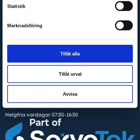
Statistik
Marknadsföring
Adress
Maskinfirma Glaj AB
Varnhemsgatan 18F
Tillåt alla
541 31 Skövde
E-post
Tillåt urval
info@glaj.se
Telefon
Avvisa
010-263 25 00
Telefontid
Helgfria vardagar 07:30-16:30