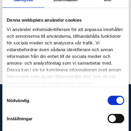
Denna webbplats använder cookies
Vi använder enhetsidentifierare för att anpassa innehållet
och annonserna till användarna, tillhandahålla funktioner
för sociala medier och analysera vår trafik. Vi
Linn Engelmark
vidarebefordrar även sådana identifierare och annan
information från din enhet till de sociala medier och
annons- och analysföretag som vi samarbetar med.
Dessa kan i sin tur kombinera informationen med annan
information som du har tillhandahållit eller som de har
samlat in när du har använt deras tjänster.
Samtyckesval
Nödvändig
Vi är din fullservicepartner som levererar produkter
Inställningar
till hela Sverige och utför servicetjänster runt om i
Västsverige.