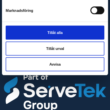
Adress
Marknadsföring
Maskinfirma Glaj AB
Varnhemsgatan 18F
541 31 Skövde
E-post
Tillåt alla
info@glaj.se
Telefon
Tillåt urval
010-263 25 00
Telefontid
Avvisa
Helgfria vardagar 07:30-16:30