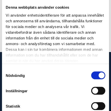
Denna webbplats använder cookies
Vi använder enhetsidentifierare för att anpassa innehållet
Johannes Viström
och annonserna till användarna, tillhandahålla funktioner
för sociala medier och analysera vår trafik. Vi
vidarebefordrar även sådana identifierare och annan
information från din enhet till de sociala medier och
annons- och analysföretag som vi samarbetar med.
Dessa kan i sin tur kombinera informationen med annan
information som du har tillhandahållit eller som de har
samlat in när du har använt deras tjänster.
Samtyckesval
Nödvändig
Vi är din fullservicepartner som levererar produkter
till hela Sverige och utför servicetjänster runt om i
Inställningar
Västsverige.
Statistik