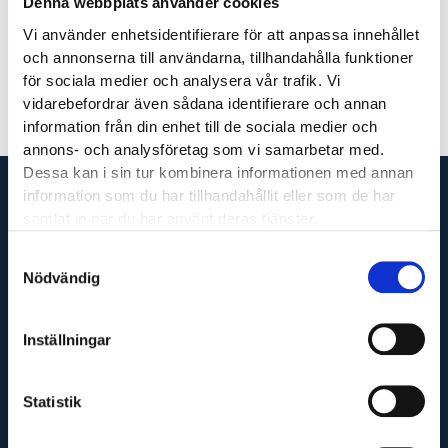
Denna webbplats använder cookies
Johannes Viström
Vi använder enhetsidentifierare för att anpassa innehållet
och annonserna till användarna, tillhandahålla funktioner
för sociala medier och analysera vår trafik. Vi
vidarebefordrar även sådana identifierare och annan
information från din enhet till de sociala medier och
annons- och analysföretag som vi samarbetar med.
Dessa kan i sin tur kombinera informationen med annan
information som du har tillhandahållit eller som de har
samlat in när du har använt deras tjänster.
Samtyckesval
Vi är din fullservicepartner som levererar produkter
Nödvändig
till hela Sverige och utför servicetjänster runt om i
Västsverige.
Inställningar
Statistik
Adress
Maskinfirma Glaj AB