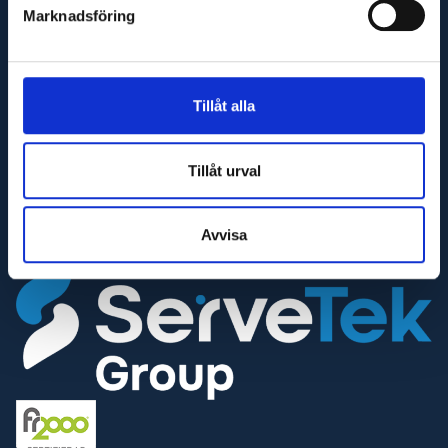
Marknadsföring
Varnhemsgatan 18F
541 31 Skövde
E-post
info@glaj.se
Tillåt alla
Telefon
010-263 25 00
Tillåt urval
Telefontid
Helgfria vardagar 07:30-16:30
Avvisa